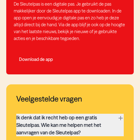
De Sleutelpas is een digitale pas. Je gebruikt de pas
makkelijker door de Sleutelpas app te downloaden. In de
app open je eenvoudig je digitale pas en zo heb je deze
altijd direct bij de hand. Via de app blijf je ook op de hoogte
van het laatste nieuws, bekijk je nieuwe of je gebruikte
acties en je beschikbare tegoeden.
Download de app
Veelgestelde vragen
Ik denk dat ik recht heb op een gratis
Sleutelpas. Wie kan me helpen met het
aanvragen van de Sleutelpas?