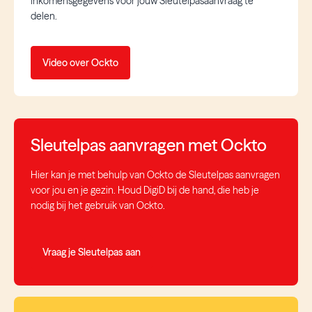
inkomensgegevens voor jouw Sleutelpasaanvraag te
delen.
Video over Ockto
Sleutelpas aanvragen met Ockto
Hier kan je met behulp van Ockto de Sleutelpas aanvragen
voor jou en je gezin. Houd DigiD bij de hand, die heb je
nodig bij het gebruik van Ockto.
Vraag je Sleutelpas aan