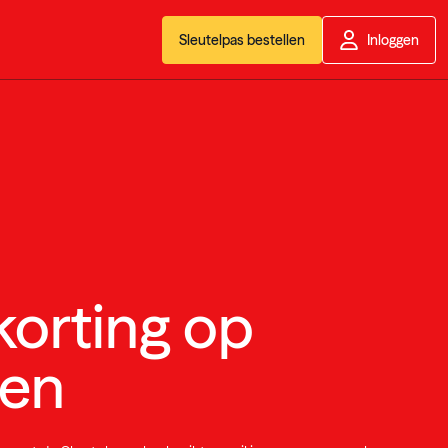
Sleutelpas bestellen
Inloggen
korting op
ren