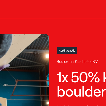
Kortingsactie
Boulderhal Krachtstof B.V.
1x 50% 
boulde