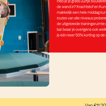
Heb je je gratis uurtje boulder
de wand in? Krachtstof en Kuns
makkelijk een hele middag kun
routes van alle niveaus prober
de uitgebreide trainingsruimte 
bar (waar je overigens ook wel
je één keer 50% korting op de r
Van €11,20