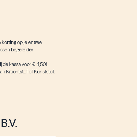
 korting op je entree.
assen begeleider
j de kassa voor € 4,50).
an Krachtstof of Kunststof.
6
B.V.