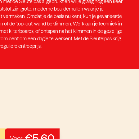
en met de Sleutelpas al gebruikt en wil je graag nog een keer
tstof zijn grote, moderne boulderhallen waar je je
t vermaken. Omdat je de basis nu kent, kun je gevarieerde
en of de 'top-out' wand beklimmen. Werk aan je techniek in
met kilterboards, of ontspan na het klimmen in de gezellige
kom bent om een dagje te werken). Met de Sleutelpas krijg
eguliere entreeprijs.
€5,60
Voor