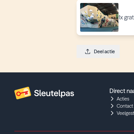
1x gra
Deel actie
Direct na
Acties
Contact
Veelges