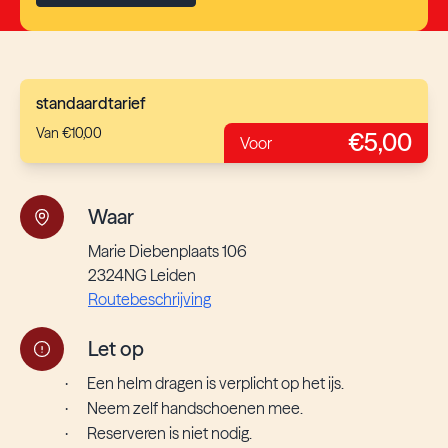
standaardtarief
Van €10,00
€5,00
Voor
Waar
Marie Diebenplaats 106
2324NG Leiden
Routebeschrijving
Let op
Een helm dragen is verplicht op het ijs.
·
Neem zelf handschoenen mee.
·
Reserveren is niet nodig.
·