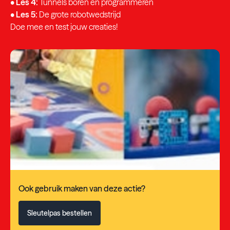
•
Les 4:
Tunnels boren en programmeren
•
Les 5:
De grote robotwedstrijd
Doe mee en test jouw creaties!
Ook gebruik maken van deze actie?
Sleutelpas bestellen