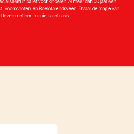
ialiseerd in ballet voor kinderen. Al meer dan 50 jaar een
st -Voorschoten en Roelofarendsveen. Ervaar de magie van
et leven met een mooie balletbasis.