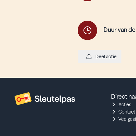
Duur van de
Deel actie
Direct na
Acties
Contact
Veelges