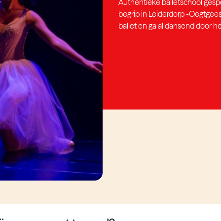
Authentieke balletschool gespec
begrip in Leiderdorp -Oegtgee
ballet en ga al dansend door h