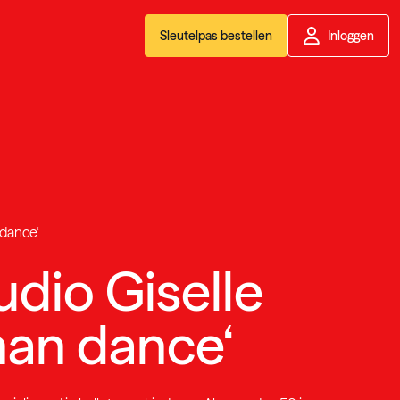
Sleutelpas bestellen
Inloggen
 dance‘
udio Giselle
han dance‘