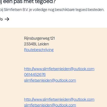
ij een pas met tegoed?
bij Slimfietsen B.V. je volledige nog beschikbare tegoed besteden.
fo
Rijnsburgerweg 121
2334BL Leiden
Routebeschrijving
http://www.slimfietsenleiden@outlook.com
0614452676
slimfietsenleiden@outlook.com
http://www.slimfietsenleiden@outlook.com
slimfietsenleiden@outlook.com