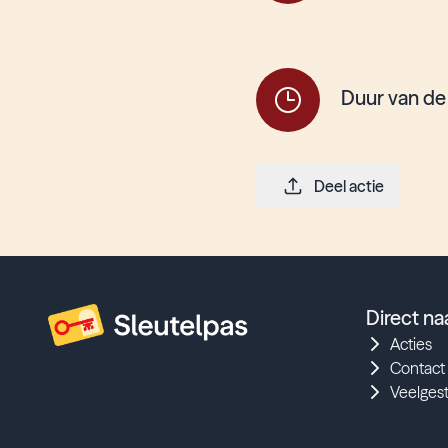
Duur van de
Deel actie
Direct na
Acties
Contact
Veelges