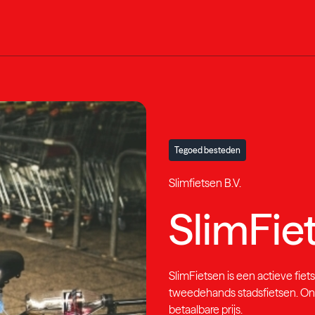
Tegoed besteden
Slimfietsen B.V.
SlimFie
SlimFietsen is een actieve fiet
tweedehands stadsfietsen. Onz
betaalbare prijs.