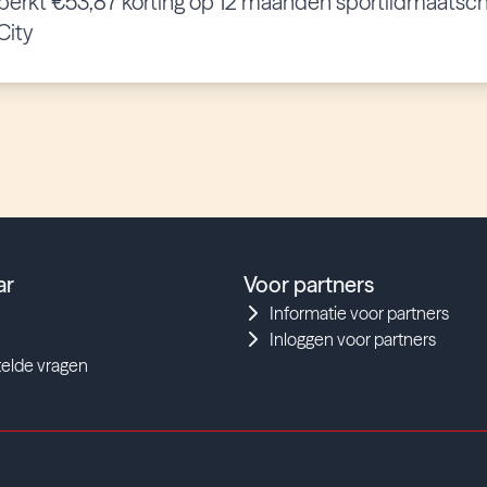
erkt €53,87 korting op 12 maanden sportlidmaatsch
City
ar
Voor partners
Informatie voor partners
Inloggen voor partners
telde vragen