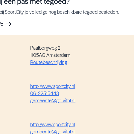
ij een pas met tegoed?
bij SportCity je volledige nog beschikbare tegoed besteden.
fo
Paalbergweg 2
1105AG Amsterdam
Routebeschrijving
http://www.sportcity.nl
06-22515443
gemeente@go-vital.nl
http://www.sportcity.nl
gemeente@go-vital.nl