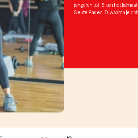
jongeren tot 18 kan het lidma
SleutelPas en ID, waarna je on