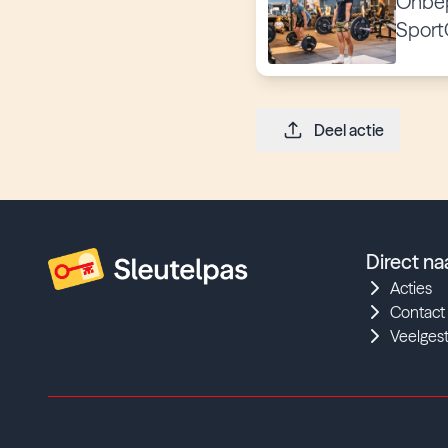
Onbep
Sport
Deel actie
Direct na
Acties
Contact
Veelges