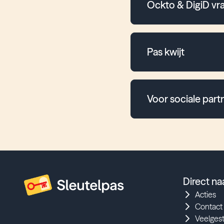
Ockto & DigiD vr
Pas kwijt
Voor sociale part
Direct na
Acties
Contact
Veelges