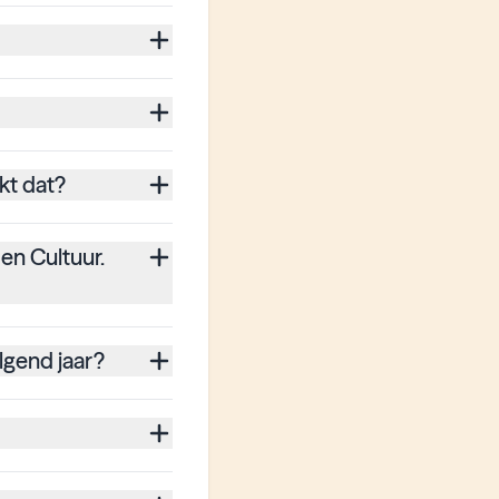
en
.
n
ed
kt dat?
ld
en Cultuur.
je
 de
na.
lgend jaar?
as,